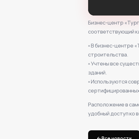
Бизнес-центр «Турп
соответствующий кл
▫️ В бизнес-центре
строительства.
▫️ Учтены все суще
зданий.
▫️ Используются со
сертифицированных 
Расположение в сам
удобный доступ ко 
← Все новости