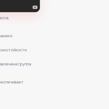
асса,
ания и
йсмостойкости
ивлечена группа
обеспечивает