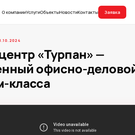
Заявка
О компании
Услуги
Объекты
Новости
Контакты
1.10.2024
центр «Турпан» —
енный офисно-деловой
м-класса