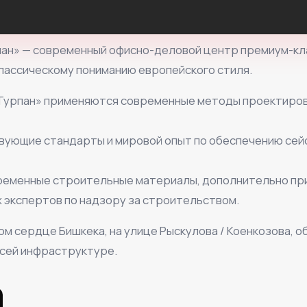
ан» — современный офисно-деловой центр премиум-кл
ассическому пониманию европейского стиля.
 «Турпан» применяются современные методы проектиров
ствующие стандарты и мировой опыт по обеспечению се
временные строительные материалы, дополнительно пр
экспертов по надзору за строительством.
ом сердце Бишкека, на улице Рыскулова / Коенкозова, 
всей инфраструктуре.