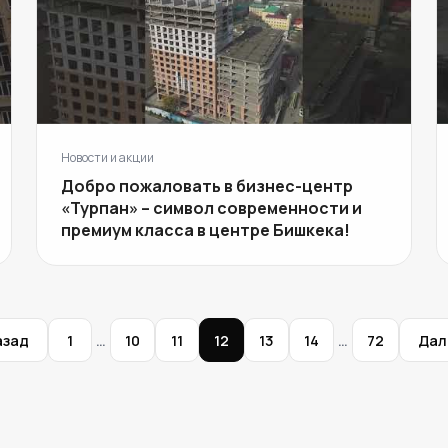
Новости и акции
Добро пожаловать в бизнес-центр
«Турпан» – символ современности и
премиум класса в центре Бишкека!
азад
1
…
10
11
12
13
14
…
72
Дал