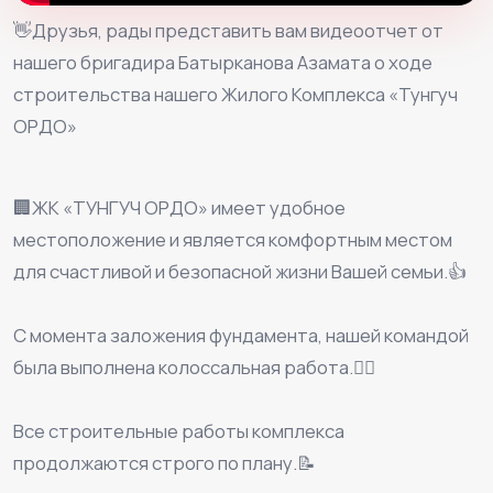
👋Друзья, рады представить вам видеоотчет от
нашего бригадира Батырканова Азамата o ходе
строительства нашего Жилого Комплекса «Тунгуч
ОРДО»
⠀
🏢ЖК «ТУНГУЧ ОРДО» имеет удобное
местоположение и является комфортным местом
для счастливой и безопасной жизни Вашей семьи.👍
⠀
С момента заложения фундамента, нашей командой
была выполнена колоссальная работа.👷‍♂️
⠀
Все строительные работы комплекса
продолжаются строго по плану.📝