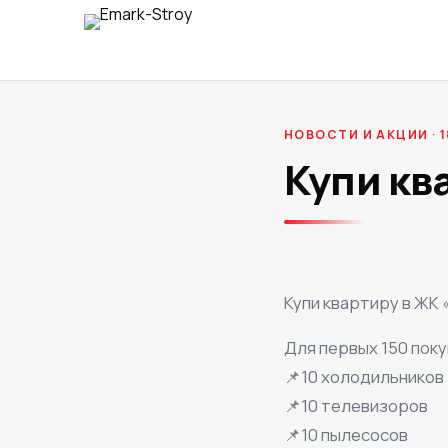
НОВОСТИ И АКЦИИ · 1
Купи кв
Купи квартиру в ЖК
Для первых 150 пок
📌10 холодильников
📌10 телевизоров
📌10 пылесосов