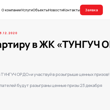
Заявка
О компании
Услуги
Объекты
Новости
Контакты
8.12.2020
артиру в ЖК «ТУНГУЧ 
 «ТУНГУЧ ОРДО»и участвуй в розыгрыше ценных призов!
упателей будут разыграны ценные призы 23 декабря