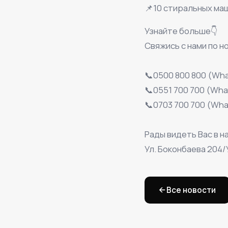
📌10 стиральных ма
Узнайте больше👇
Свяжись с нами по н
⠀
📞0500 800 800 (Wh
📞0551 700 700 (Wh
📞0703 700 700 (Wh
⠀
Рады видеть Вас в н
Ул. Боконбаева 204
← Все новости