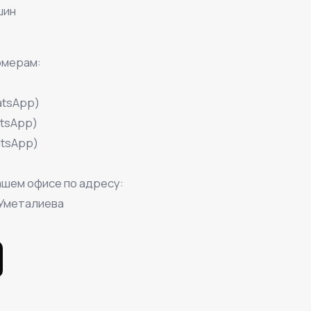
шин
омерам:
atsApp)
atsApp)
atsApp)
ашем офисе по адресу:
/Уметалиева