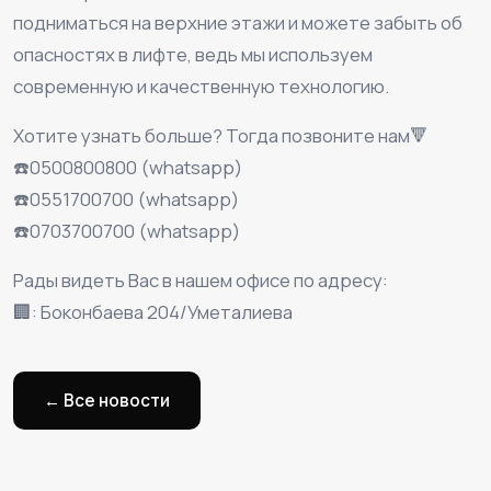
подниматься на верхние этажи и можете забыть об
опасностях в лифте, ведь мы используем
современную и качественную технологию.
Хотите узнать больше? Тогда позвоните нам🔻
☎️0500800800 (whatsapp)
☎️0551700700 (whatsapp)
☎️0703700700 (whatsapp)
Рады видеть Вас в нашем офисе по адресу:
🏢: Боконбаева 204/Уметалиева
← Все новости