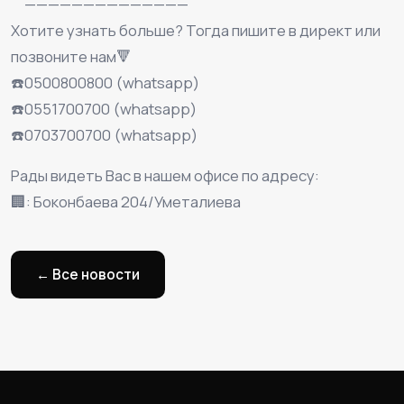
⠀ ——————————————
Хотите узнать больше? Тогда пишите в директ или
позвоните нам🔻
☎️0500800800 (whatsapp)
☎️0551700700 (whatsapp)
☎️0703700700 (whatsapp)
Рады видеть Вас в нашем офисе по адресу:
🏢: Боконбаева 204/Уметалиева
← Все новости