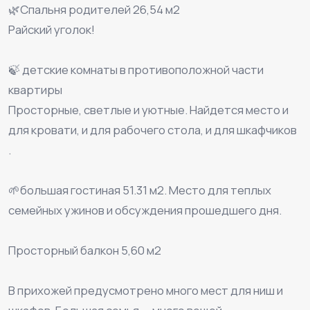
🌿Спальня родителей 26,54 м2
Райский уголок!
⠀
🍃 детские комнаты в противоположной части
квартиры ⠀
Просторные, светлые и уютные. Найдется место и
для кровати, и для рабочего стола, и для шкафчиков
.
⠀
🌱большая гостиная 51.31 м2. Место для теплых
семейных ужинов и обсуждения прошедшего дня.
⠀
Просторный балкон 5,60 м2
⠀
В прихожей предусмотрено много мест для ниш и