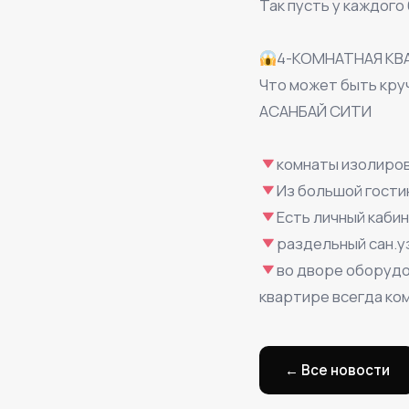
Так пусть у каждого
⠀
4-КОМНАТНАЯ КВ
Что может быть круч
АСАНБАЙ СИТИ
⠀
комнаты изолиров
Из большой гости
Есть личный кабин
раздельный сан.у
во дворе оборудо
квартире всегда ко
← Все новости