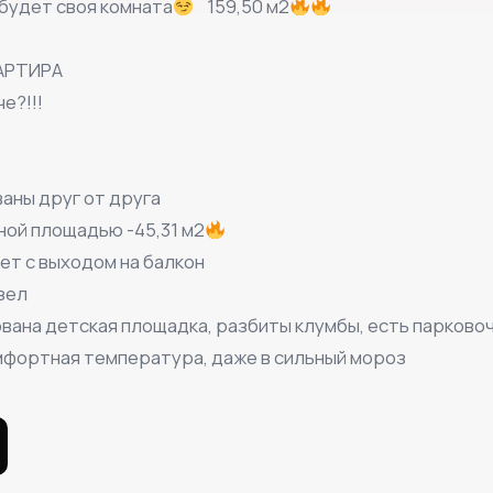
 будет своя комната
⠀159,50 м2
АРТИРА⠀
е?!!!⠀
аны друг от друга⠀
ной площадью -45,31 м2
ет с выходом на балкон
зел
вана детская площадка, разбиты клумбы, есть парков
мфортная температура, даже в сильный мороз⠀