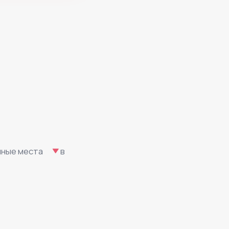
очные места⠀
в