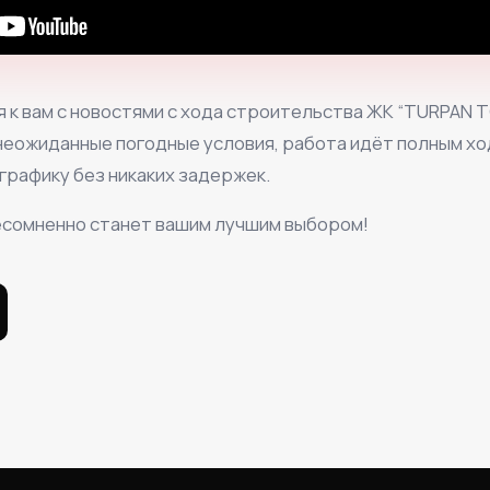
 к вам с новостями с хода строительства ЖК “TURPAN 
 неожиданные погодные условия, работа идёт полным х
графику без никаких задержек.
сомненно станет вашим лучшим выбором!