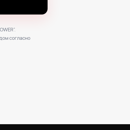
TOWER”.
одом согласно