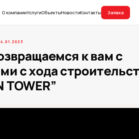
Заявка
О компании
Услуги
Объекты
Новости
Контакты
4.01.2023
озвращаемся к вам с
ми с хода строительс
N TOWER”