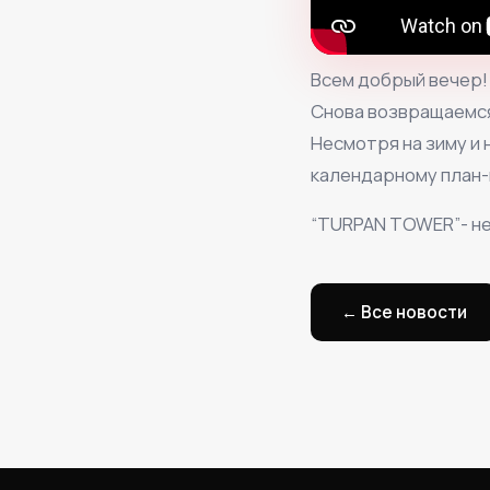
Всем добрый вечер!
Снова возвращаемся
Несмотря на зиму и
календарному план-
“TURPAN TOWER”- не
← Все новости