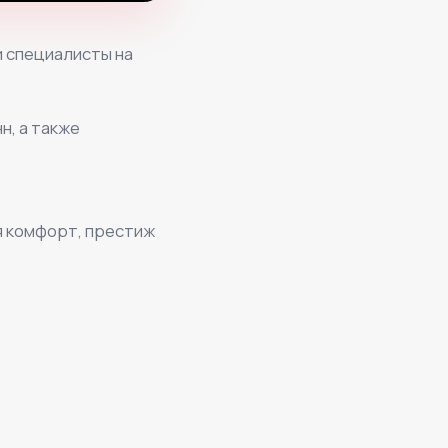
и специалисты на
н, а также
я комфорт, престиж