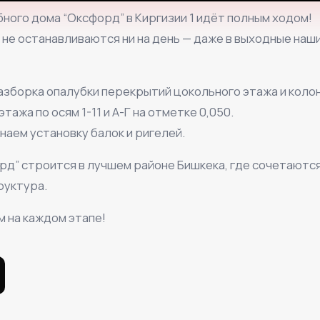
ного дома “Оксфорд” в Киргизии 1 идёт полным ходом!
 не останавливаются ни на день — даже в выходные наш
азборка опалубки перекрытий цокольного этажа и колон
ажа по осям 1-11 и А-Г на отметке 0,050.
наем установку балок и ригелей.
рд” строится в лучшем районе Бишкека, где сочетаютс
руктура.
м на каждом этапе!