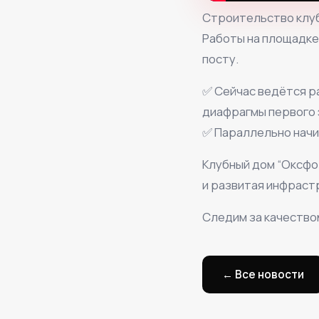
Строительство клуб
Работы на площадке
посту.
✅ Сейчас ведётся р
диафрагмы первого эт
✅ Параллельно начи
Клубный дом “Оксфо
и развитая инфраст
Следим за качество
← Все новости