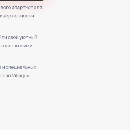
ового апарт-отеля
приверженности
йти свой уютный
асположение и
а и специальных
pan Village».