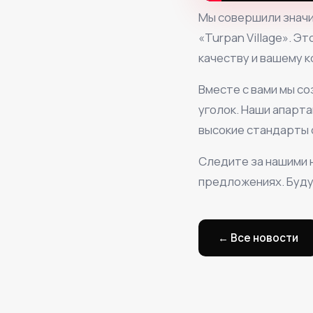
Мы совершили значи
«Turpan Village». Э
качеству и вашему 
Вместе с вами мы с
уголок. Наши апарт
высокие стандарты 
Следите за нашими 
предложениях. Будущ
← Все новости