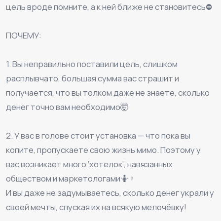
цель вроде помните, а к ней ближе не становитесь⛔
⠀
ПОЧЕМУ:
⠀
1. Вы неправильно поставили цель, слишком
расплывчато, большая сумма вас страшит и
получается, что вы толком даже не знаете, сколько
денег точно вам необходимо🤯
⠀
2. У вас в голове стоит установка — что пока вы
копите, пропускаете свою жизнь мимо. Поэтому у
вас возникает много ‘хотелок’, навязанных
обществом и маркетологами🤷♀
И вы даже не задумываетесь, сколько денег украли у
своей мечты, спуская их на всякую мелочёвку!