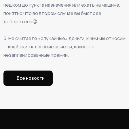
пешком до пункта назначения или ехать на машине,
понятно что во втором случае вы быстрее
доберётесь😉
⠀
5. Не считаете «случайные» деньги, к ним мы относим
— кэшбеки, налоговые вычеты, какие-то
незапланированные премии.
← Все новости