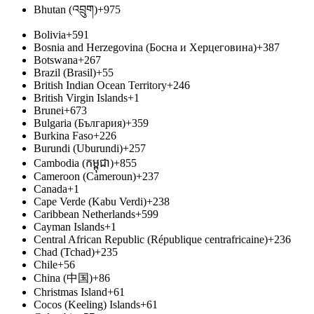
Bhutan (འབྲུག)
+975
Bolivia
+591
Bosnia and Herzegovina (Босна и Херцеговина)
+387
Botswana
+267
Brazil (Brasil)
+55
British Indian Ocean Territory
+246
British Virgin Islands
+1
Brunei
+673
Bulgaria (България)
+359
Burkina Faso
+226
Burundi (Uburundi)
+257
Cambodia (កម្ពុជា)
+855
Cameroon (Cameroun)
+237
Canada
+1
Cape Verde (Kabu Verdi)
+238
Caribbean Netherlands
+599
Cayman Islands
+1
Central African Republic (République centrafricaine)
+236
Chad (Tchad)
+235
Chile
+56
China (中国)
+86
Christmas Island
+61
Cocos (Keeling) Islands
+61