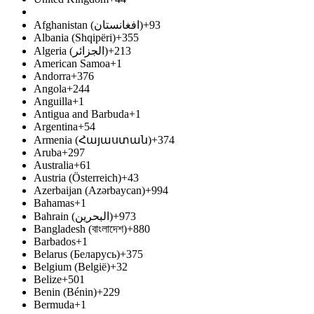
Afghanistan (‫افغانستان‬‎)
+93
Albania (Shqipëri)
+355
Algeria (‫الجزائر‬‎)
+213
American Samoa
+1
Andorra
+376
Angola
+244
Anguilla
+1
Antigua and Barbuda
+1
Argentina
+54
Armenia (Հայաստան)
+374
Aruba
+297
Australia
+61
Austria (Österreich)
+43
Azerbaijan (Azərbaycan)
+994
Bahamas
+1
Bahrain (‫البحرين‬‎)
+973
Bangladesh (বাংলাদেশ)
+880
Barbados
+1
Belarus (Беларусь)
+375
Belgium (België)
+32
Belize
+501
Benin (Bénin)
+229
Bermuda
+1