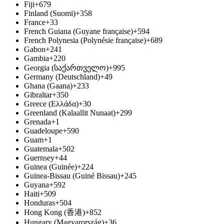
Fiji
+679
Finland (Suomi)
+358
France
+33
French Guiana (Guyane française)
+594
French Polynesia (Polynésie française)
+689
Gabon
+241
Gambia
+220
Georgia (საქართველო)
+995
Germany (Deutschland)
+49
Ghana (Gaana)
+233
Gibraltar
+350
Greece (Ελλάδα)
+30
Greenland (Kalaallit Nunaat)
+299
Grenada
+1
Guadeloupe
+590
Guam
+1
Guatemala
+502
Guernsey
+44
Guinea (Guinée)
+224
Guinea-Bissau (Guiné Bissau)
+245
Guyana
+592
Haiti
+509
Honduras
+504
Hong Kong (香港)
+852
Hungary (Magyarország)
+36