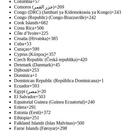
Colombia
+57
Comoros (‫جزر القمر‬‎)
+269
Congo (DRC) (Jamhuri ya Kidemokrasia ya Kongo)
+243
Congo (Republic) (Congo-Brazzaville)
+242
Cook Islands
+682
Costa Rica
+506
Côte d’Ivoire
+225
Croatia (Hrvatska)
+385
Cuba
+53
Curaçao
+599
Cyprus (Κύπρος)
+357
Czech Republic (Česká republika)
+420
Denmark (Danmark)
+45
Djibouti
+253
Dominica
+1
Dominican Republic (República Dominicana)
+1
Ecuador
+593
Egypt (‫مصر‬‎)
+20
El Salvador
+503
Equatorial Guinea (Guinea Ecuatorial)
+240
Eritrea
+291
Estonia (Eesti)
+372
Ethiopia
+251
Falkland Islands (Islas Malvinas)
+500
Faroe Islands (Føroyar)
+298