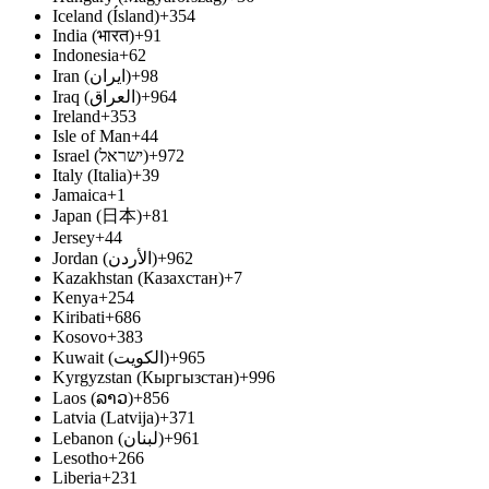
Iceland (Ísland)
+354
India (भारत)
+91
Indonesia
+62
Iran (‫ایران‬‎)
+98
Iraq (‫العراق‬‎)
+964
Ireland
+353
Isle of Man
+44
Israel (‫ישראל‬‎)
+972
Italy (Italia)
+39
Jamaica
+1
Japan (日本)
+81
Jersey
+44
Jordan (‫الأردن‬‎)
+962
Kazakhstan (Казахстан)
+7
Kenya
+254
Kiribati
+686
Kosovo
+383
Kuwait (‫الكويت‬‎)
+965
Kyrgyzstan (Кыргызстан)
+996
Laos (ລາວ)
+856
Latvia (Latvija)
+371
Lebanon (‫لبنان‬‎)
+961
Lesotho
+266
Liberia
+231