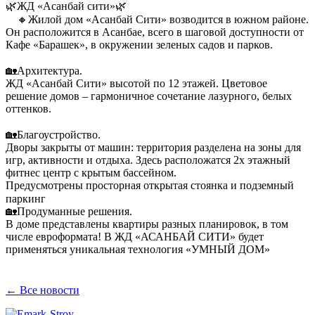
🌿ЖД «Асанбай сити»🌿
⠀ 🔸Жилой дом «Асанбай Сити» возводится в южном районе.
Он расположится в Асанбае, всего в шаговой доступности от
Кафе «Барашек», в окружении зеленых садов и парков.
⠀
🏡Архитектура.
ЖД «Асанбай Сити» высотой по 12 этажей. Цветовое
решение домов – гармоничное сочетание лазурного, белых
оттенков.
⠀
🏡Благоустройство.
Дворы закрыты от машин: территория разделена на зоны для
игр, активности и отдыха. Здесь расположатся 2х этажный
фитнес центр с крытым бассейном.
Предусмотрены просторная открытая стоянка и подземный
паркинг ⠀
🏡Продуманные решения.
В доме представлены квартиры разных планировок, в том
числе евроформата! В ЖД «АСАНБАЙ СИТИ» будет
применяться уникальная технология «УМНЫЙ ДОМ»
← Все новости